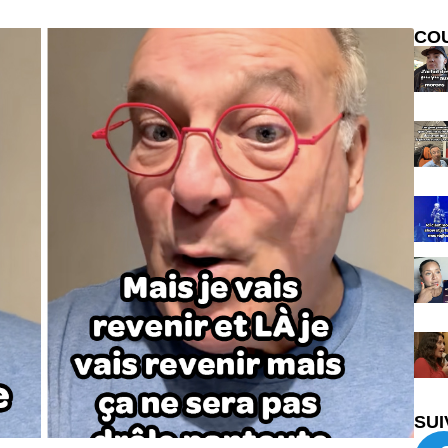
CO
SUI