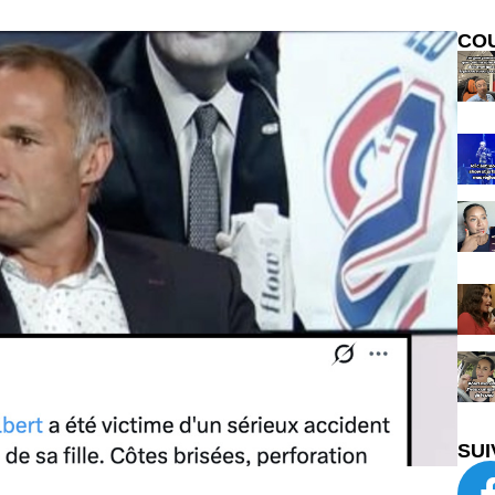
CO
SUI