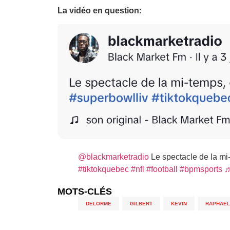
La vidéo en question:
@blackmarketradio
Le spectacle de la mi-
#tiktokquebec
#nfl
#football
#bpmsports
♬
MOTS-CLÉS
DELORME
,
GILBERT
,
KEVIN
,
RAPHAEL