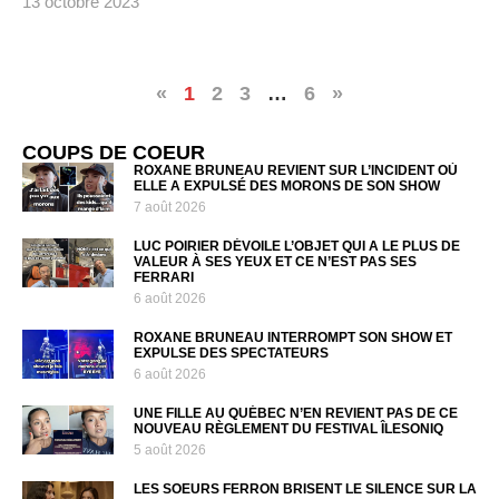
13 octobre 2023
«
1
2
3
…
6
»
COUPS DE COEUR
ROXANE BRUNEAU REVIENT SUR L’INCIDENT OÙ
ELLE A EXPULSÉ DES MORONS DE SON SHOW
7 août 2026
LUC POIRIER DÉVOILE L’OBJET QUI A LE PLUS DE
VALEUR À SES YEUX ET CE N’EST PAS SES
FERRARI
6 août 2026
ROXANE BRUNEAU INTERROMPT SON SHOW ET
EXPULSE DES SPECTATEURS
6 août 2026
UNE FILLE AU QUÉBEC N’EN REVIENT PAS DE CE
NOUVEAU RÈGLEMENT DU FESTIVAL ÎLESONIQ
5 août 2026
LES SOEURS FERRON BRISENT LE SILENCE SUR LA