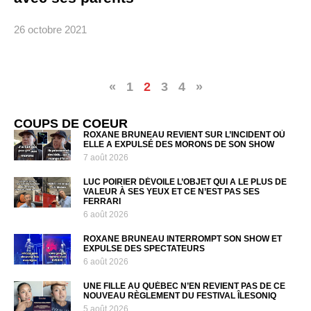
26 octobre 2021
«
1
2
3
4
»
COUPS DE COEUR
ROXANE BRUNEAU REVIENT SUR L’INCIDENT OÙ
ELLE A EXPULSÉ DES MORONS DE SON SHOW
7 août 2026
LUC POIRIER DÉVOILE L’OBJET QUI A LE PLUS DE
VALEUR À SES YEUX ET CE N’EST PAS SES
FERRARI
6 août 2026
ROXANE BRUNEAU INTERROMPT SON SHOW ET
EXPULSE DES SPECTATEURS
6 août 2026
UNE FILLE AU QUÉBEC N’EN REVIENT PAS DE CE
NOUVEAU RÈGLEMENT DU FESTIVAL ÎLESONIQ
5 août 2026