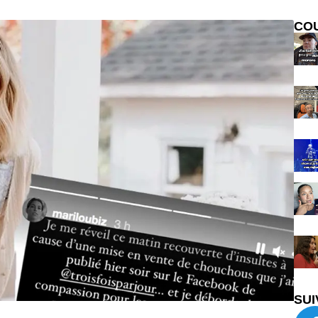
CO
SUI