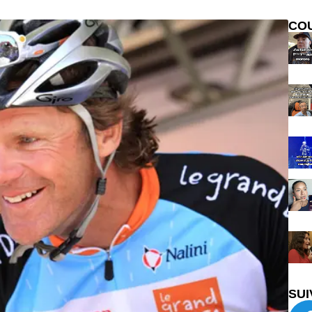
CO
SUI