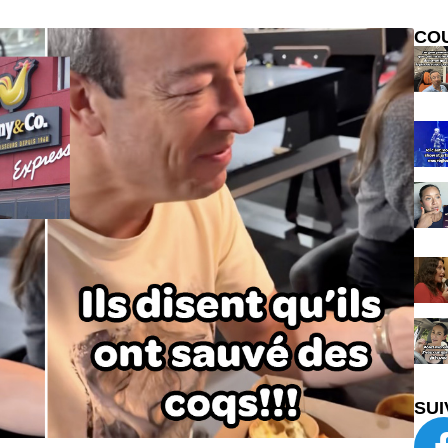
CO
SUI