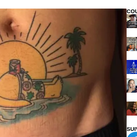
CO
SUI