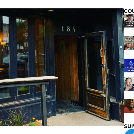
CO
SUI