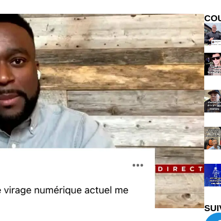
CO
SUI