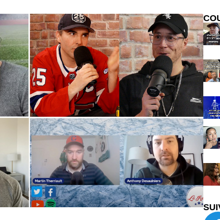
CO
SUI