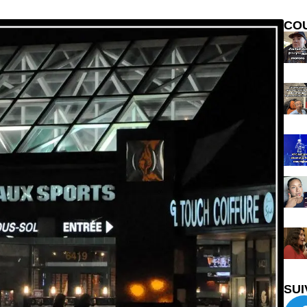
CO
SUI