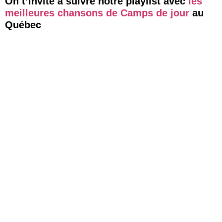
On t’invite à suivre notre playlist avec
les
meilleures chansons de Camps de jour
au
Québec