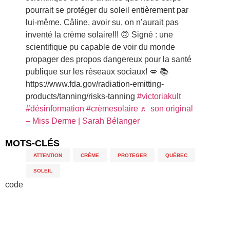
pourrait se protéger du soleil entièrement par
lui-même. Câline, avoir su, on n’aurait pas
inventé la crème solaire!!! 🙃 Signé : une
scientifique pu capable de voir du monde
propager des propos dangereux pour la santé
publique sur les réseaux sociaux! 💋 📚
https://www.fda.gov/radiation-emitting-
products/tanning/risks-tanning
#victoriakult
#désinformation
#crèmesolaire
♬ son original
– Miss Derme | Sarah Bélanger
MOTS-CLÉS
ATTENTION
,
CRÈME
,
PROTEGER
,
QUÉBEC
,
SOLEIL
code