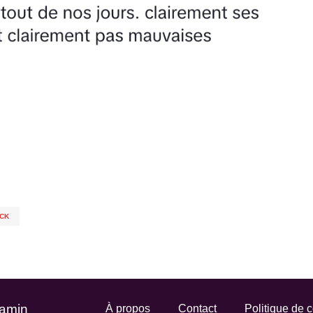
CK
Gamin
À propos
Contact
Politique de c