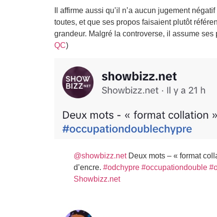
Il affirme aussi qu’il n’a aucun jugement négati
toutes, et que ses propos faisaient plutôt réfé
grandeur. Malgré la controverse, il assume ses p
QC
)
@showbizz.net
Deux mots – « format colla
d’encre.
#odchypre
#occupationdouble
#o
Showbizz.net