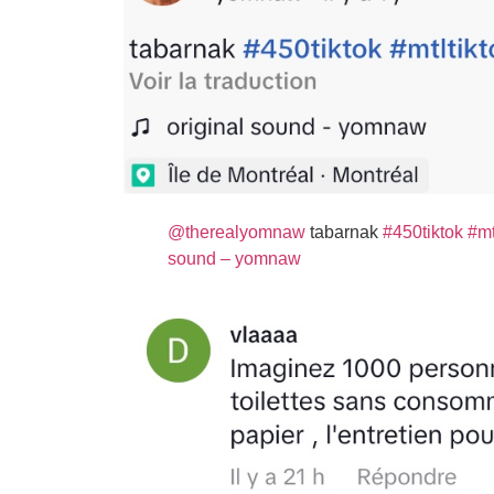
@therealyomnaw
tabarnak
#450tiktok
#mt
sound – yomnaw