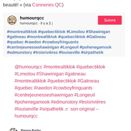
beauté! » (via
Conneries QC
)
@humourqcc
#montrealtiktok
#quebectiktok
#Limoilou
#Shawinigan
#gatineau
#montrealtiktok
#quebectiktok
#Gatineau
#quebec
#rawdon
#cowboyfringuants
#centrejeunesseshawinigan
#Longeuil
#pohenegamook
#edmunstory
#troisrivières
#louiseville
#sirpathetik
♬ son original –
humourqcc