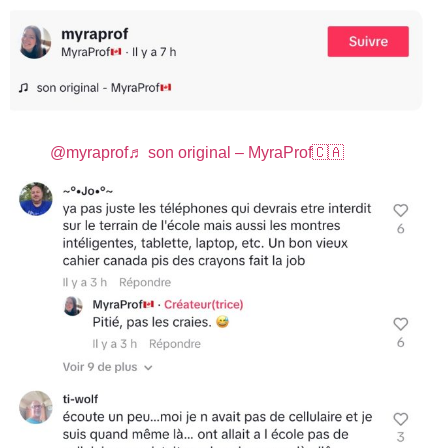
@myraprof
♬ son original – MyraProf🇨🇦