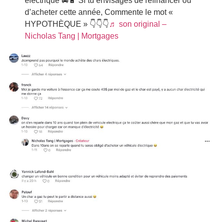
électrique 🚘🔋 Si tu envisages de refinancer ou
d’acheter cette année, Commente le mot «
HYPOTHÈQUE » 👇👇👇
♬ son original –
Nicholas Tang | Mortgages