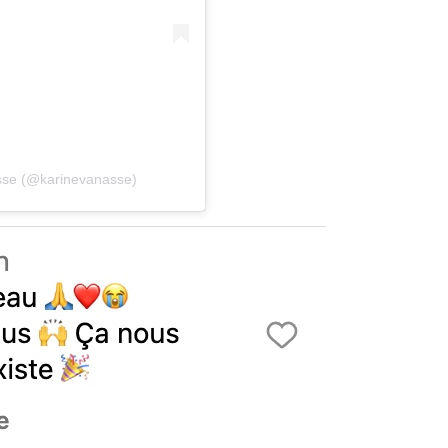
asse (@karinevanasse)