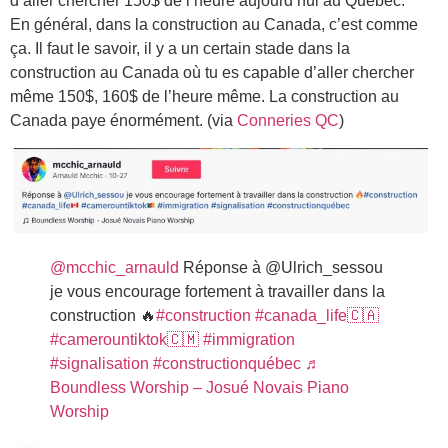
d’aller chercher 150$ de l’heure aujourd’hui au Québec.
En général, dans la construction au Canada, c’est comme
ça. Il faut le savoir, il y a un certain stade dans la
construction au Canada où tu es capable d’aller chercher
même 150$, 160$ de l’heure même. La construction au
Canada paye énormément. (via
Conneries QC
)
@mcchic_arnauld
Réponse à @Ulrich_sessou
je vous encourage fortement à travailler dans la
construction 🔥
#construction
#canada_life🇨🇦
#camerountiktok🇨🇲
#immigration
#signalisation
#constructionquébec
♬
Boundless Worship – Josué Novais Piano
Worship