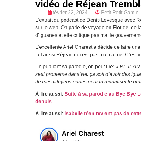
vidéo de Réjean Trembla
février 22, 2024
Petit Petit Gamin
L’extrait du podcast de Denis Lévesque avec R
sur le web. On parle de voyage en Floride, de la 
d’iguanes et elle critique pas mal le gouverne
L’excellente Ariel Charest a décidé de faire une 
fait aussi Réjean qui est pas mal calme. C’est v
En publiant sa parodie, on peut lire: «
RÉJEAN 
seul problème dans’vie, ça soit d’avoir des igu
de mes citoyens.ennes pour immortaliser le gra
À lire aussi:
Suite à sa parodie au Bye Bye Lo
depuis
À lire aussi:
Isabelle n’en revient pas de ce