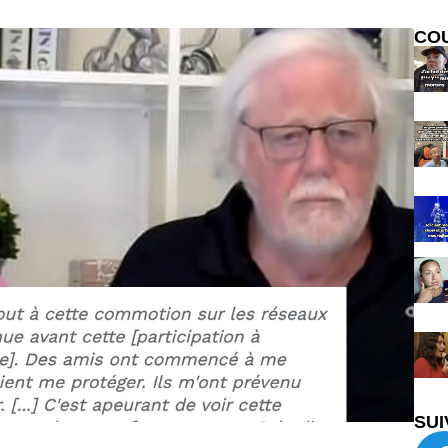
CO
SUI