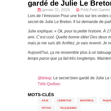
gardé de Julie Le Breto
janvier 31, 2024
Petit Petit Gamin
Lors de l’émission Pour une fois sur les ondes
secret de Julie Le Breton. Il lui demande de parl
Julie explique: «
Ok, pour la petite histoire. À 1
ami. C’est cool. Quelle bonne idée! Des deux ma
mais je me suis dit: Arrêtez, je vais revenir. Je 
Aujourd’hui, ça ne ressemble plus à un tatouage
temps parce que ça fait très longtemps. Maintena
@teleqc
Le secret bien gardé de Julie Le
Télé-Québec
MOTS-CLÉS
JULIE
,
LEBRETON
,
MONTRÉAL
,
PAQUI
TATTOO
,
TELEQUEBEC