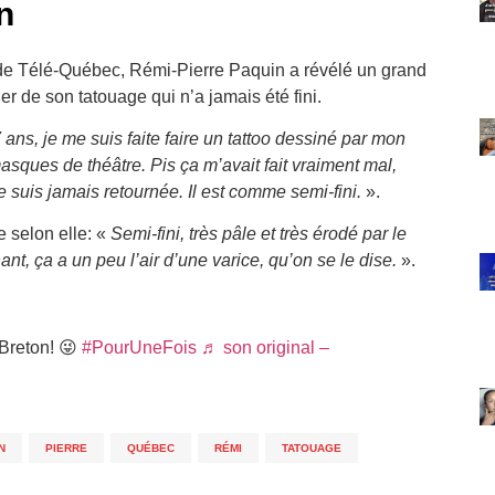
n
 de Télé-Québec, Rémi-Pierre Paquin a révélé un grand
er de son tatouage qui n’a jamais été fini.
7 ans, je me suis faite faire un tattoo dessiné par mon
sques de théâtre. Pis ça m’avait fait vraiment mal,
ne suis jamais retournée. Il est comme semi-fini.
».
 selon elle: «
Semi-fini, très pâle et très érodé par le
nt, ça a un peu l’air d’une varice, qu’on se le dise.
».
 Breton! 😜
#PourUneFois
♬ son original –
N
,
PIERRE
,
QUÉBEC
,
RÉMI
,
TATOUAGE
,