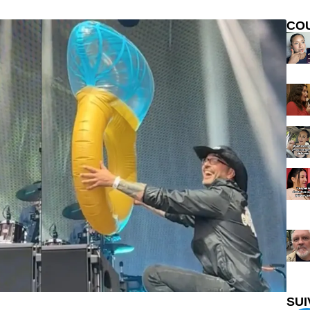
CO
SUI