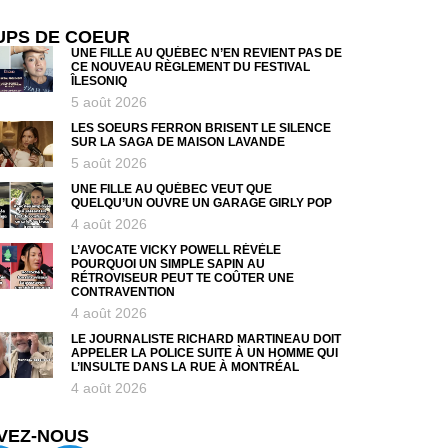
UPS DE COEUR
UNE FILLE AU QUÉBEC N’EN REVIENT PAS DE
CE NOUVEAU RÈGLEMENT DU FESTIVAL
ÎLESONIQ
5 août 2026
LES SOEURS FERRON BRISENT LE SILENCE
SUR LA SAGA DE MAISON LAVANDE
5 août 2026
UNE FILLE AU QUÉBEC VEUT QUE
QUELQU’UN OUVRE UN GARAGE GIRLY POP
4 août 2026
L’AVOCATE VICKY POWELL RÉVÈLE
POURQUOI UN SIMPLE SAPIN AU
RÉTROVISEUR PEUT TE COÛTER UNE
CONTRAVENTION
4 août 2026
LE JOURNALISTE RICHARD MARTINEAU DOIT
APPELER LA POLICE SUITE À UN HOMME QUI
L’INSULTE DANS LA RUE À MONTRÉAL
4 août 2026
VEZ-NOUS