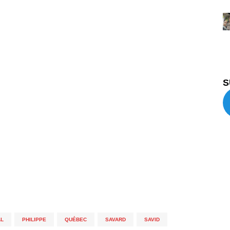
S
L
,
PHILIPPE
,
QUÉBEC
,
SAVARD
,
SAVID
,