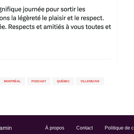
MONTRÉAL
,
PODCAST
,
QUÉBEC
,
VILLENEUVE
Gamin
À propos
Contact
Politique de c