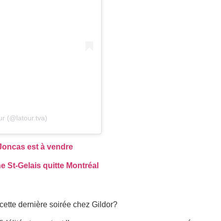
r (@latour.tva)
Joncas est à vendre
e St-Gelais quitte Montréal
ette dernière soirée chez Gildor?