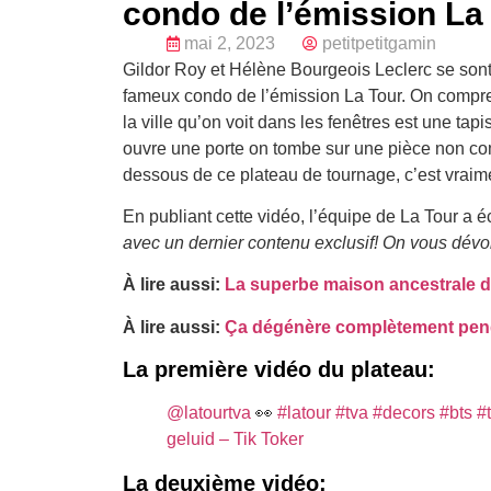
condo de l’émission La
mai 2, 2023
petitpetitgamin
Gildor Roy et Hélène Bourgeois Leclerc se sont
fameux condo de l’émission La Tour. On compren
la ville qu’on voit dans les fenêtres est une tapi
ouvre une porte on tombe sur une pièce non com
dessous de ce plateau de tournage, c’est vraimen
En publiant cette vidéo, l’équipe de La Tour a éc
avec un dernier contenu exclusif! On vous dévo
À lire aussi:
La superbe maison ancestrale d
À lire aussi:
Ça dégénère complètement penda
La première vidéo du plateau:
@latourtva
👀
#latour
#tva
#decors
#bts
#
geluid – Tik Toker
La deuxième vidéo: