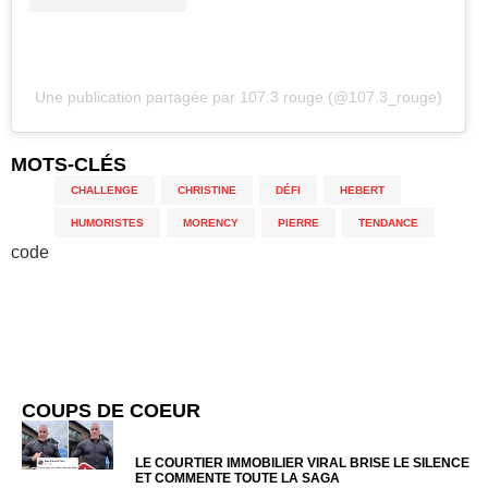
Une publication partagée par 107.3 rouge (@107.3_rouge)
MOTS-CLÉS
CHALLENGE
,
CHRISTINE
,
DÉFI
,
HEBERT
,
HUMORISTES
,
MORENCY
,
PIERRE
,
TENDANCE
code
COUPS DE COEUR
LE COURTIER IMMOBILIER VIRAL BRISE LE SILENCE
ET COMMENTE TOUTE LA SAGA