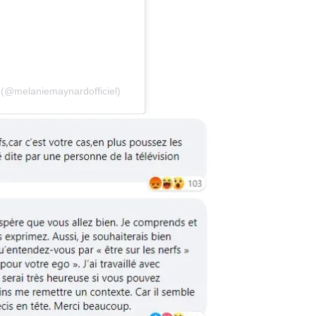
 (@melaniemaynardofficiel)