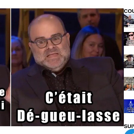
CO
SUI