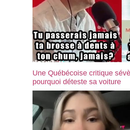
Une Québécoise critique sévèr
pourquoi déteste sa voiture