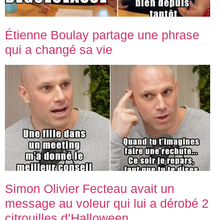
Étienne Boulay partage une phrase
qui a changé sa vie
Simon Olivier Fecteau avait un
message au voleur qui lui a dérobé 2
citrouilles d’Halloween