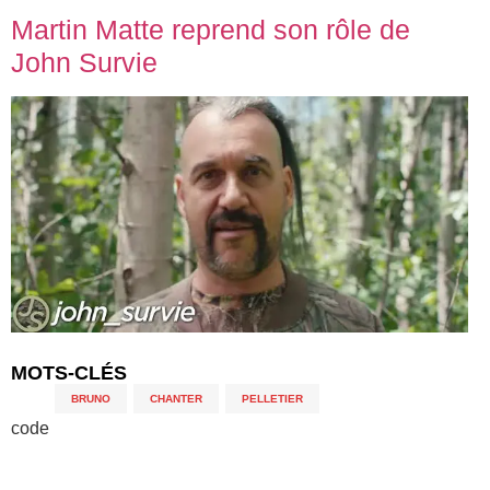
Martin Matte reprend son rôle de
John Survie
MOTS-CLÉS
BRUNO
,
CHANTER
,
PELLETIER
code