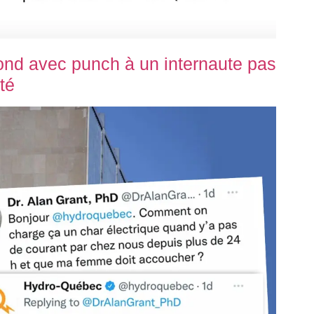
nd avec punch à un internaute pas
té