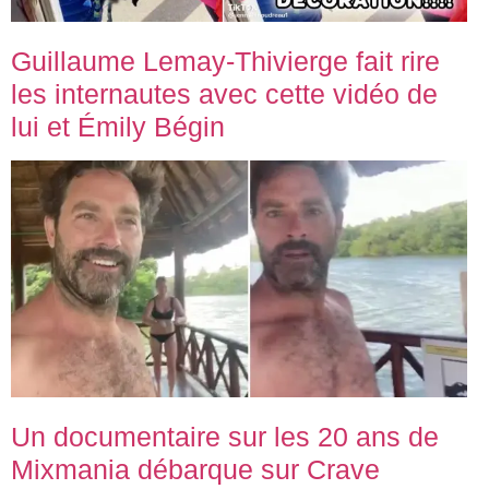
Guillaume Lemay-Thivierge fait rire
les internautes avec cette vidéo de
lui et Émily Bégin
Un documentaire sur les 20 ans de
Mixmania débarque sur Crave