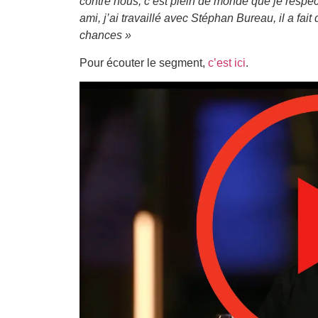
contre nous, c’est plein de monde que je respec
ami, j’ai travaillé avec Stéphan Bureau, il a fai
chances »
Pour écouter le segment,
c’est ici
.