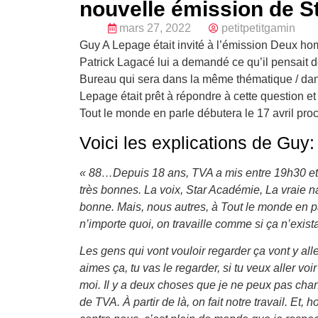
nouvelle émission de 
mars 27, 2022
petitpetitgamin
Guy A Lepage était invité à l’émission Deux h
Patrick Lagacé lui a demandé ce qu’il pensait
Bureau qui sera dans la même thématique / dan
Lepage était prêt à répondre à cette question et
Tout le monde en parle débutera le 17 avril pro
Voici les explications de Guy:
« 88…Depuis 18 ans, TVA a mis entre 19h30 et 2
très bonnes. La voix, Star Académie, La vraie n
bonne. Mais, nous autres, à Tout le monde en pa
n’importe quoi, on travaille comme si ça n’exist
Les gens qui vont vouloir regarder ça vont y all
aimes ça, tu vas le regarder, si tu veux aller voi
moi. Il y a deux choses que je ne peux pas chan
de TVA. À partir de là, on fait notre travail. Et,