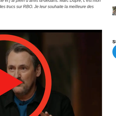
te et j’ai plein d’amis là-dedans. Marc Dupré, c’est mon
t des trucs sur RBO. Je leur souhaite la meilleure des
S