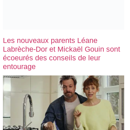
entourage
MOTS-CLÉS
COVID
,
ÉDUCATION
,
FRANCOIS
,
JEAN
,
MINISTRE
,
QUÉBEC
,
ROBERGE