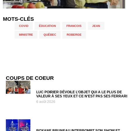
COUPS DE COEUR
LUC POIRIER DÉVOILE L’OBJET QUI A LE PLUS DE
VALEUR À SES YEUX ET CE N’EST PAS SES FERRARI
6 août 2026
ROXANE BRUNEAU INTERROMPT SON SHOW ET
EXPULSE DES SPECTATEURS
6 août 2026
UNE FILLE AU QUÉBEC N’EN REVIENT PAS DE CE
NOUVEAU RÈGLEMENT DU FESTIVAL ÎLESONIQ
5 août 2026