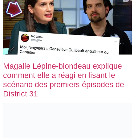
Magalie Lépine-blondeau explique
comment elle a réagi en lisant le
scénario des premiers épisodes de
District 31
Les nouveaux parents Léane
Labrèche-Dor et Mickaël Gouin sont
écoeurés des conseils de leur