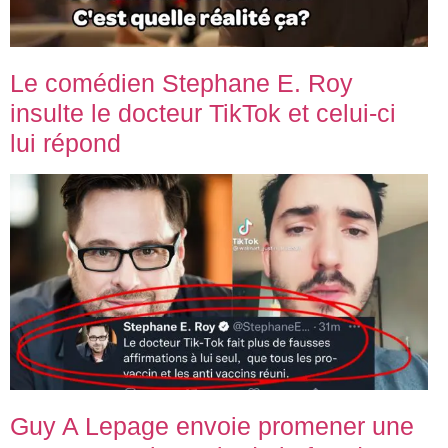
Le comédien Stephane E. Roy
insulte le docteur TikTok et celui-ci
lui répond
Guy A Lepage envoie promener une