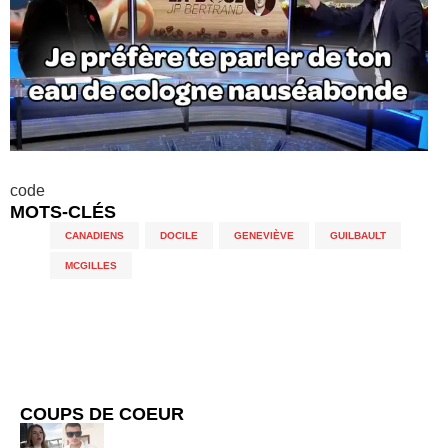
code
MOTS-CLÉS
CANADIENS
,
DOCILE
,
GENEVIÈVE
,
GUILBAULT
,
MCGILLES
COUPS DE COEUR