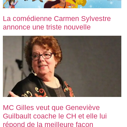
La comédienne Carmen Sylvestre
annonce une triste nouvelle
MC Gilles veut que Geneviève
Guilbault coache le CH et elle lui
répond de la meilleure façon