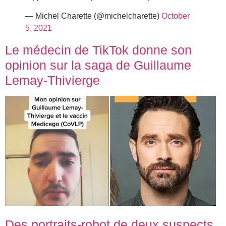
— Michel Charette (@michelcharette)
October
5, 2021
Le médecin de TikTok donne son
opinion sur la saga de Guillaume
Lemay-Thivierge
Des portraits-robot de deux suspects