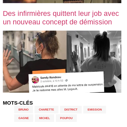
Des infirmières quittent leur job avec
un nouveau concept de démission
MOTS-CLÉS
BRUNO
,
CHARETTE
,
DISTRICT
,
EMISSION
,
GAGNE
,
MICHEL
,
POUPOU