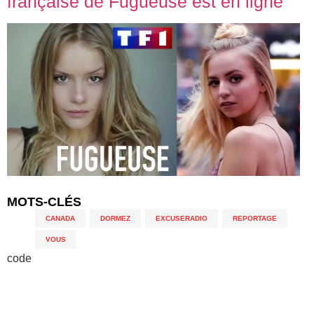
française de Fugueuse est en ligne
MOTS-CLÉS
CANADA
,
DORMEZ
,
EXCUSERADIO
,
REPORTAGE
,
VOUS
code