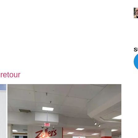
S
retour