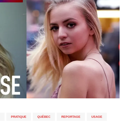
,
PRATIQUE
,
QUÉBEC
,
REPORTAGE
,
USAGE
,