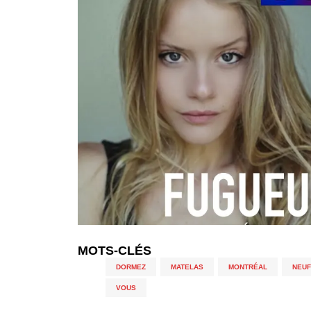
MOTS-CLÉS
DORMEZ
,
MATELAS
,
MONTRÉAL
,
NEUF
VOUS