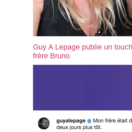
Guy A Lepage publie un touch
frère Bruno