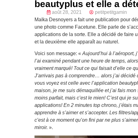
beautyplus et elle a dét
août 28, 2021
petitpetitgamin
Maïka Desnoyers a fait une publication pour dén
une photo comme Facetune. Elle parle de s’acce
applications de la sorte. Elle a décidé de faire 
et la deuxième elle apparaît au naturel.
Voici son message: «
Aujourd’hui à l’aéroport, j
l’ai examiné pendant une heure de temps, alors
vraiment marqué! Tout ce qui faisait d’elle ce qu’
J’arrivais pas à comprendre… alors j’ai décidé 
vous voyez est celle avec l’application beautyplu
maison, je me suis démaquillée et j’ai fais mon
moins parfait, mais c’est le mien! C’est qui je s
applications! En 2 minutes top chrono, j’étais ma
apprendre à s’aimer et s’accepter. Les filtres/
c’est à ce moment qu’on fini par ne plus s’aimer
miroir.
».