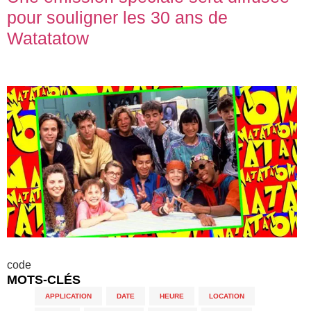
pour souligner les 30 ans de
Watatatow
code
MOTS-CLÉS
APPLICATION
,
DATE
,
HEURE
,
LOCATION
,