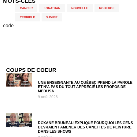
MOTS-CLÉS
CANCER
,
JONATHAN
,
NOUVELLE
,
ROBERGE
,
TERRIBLE
,
XAVIER
code
COUPS DE COEUR
UNE ENSEIGNANTE AU QUÉBEC PREND LA PAROLE
ET N’A PAS DU TOUT APPRÉCIÉ LES PROPOS DE
MÉDUSA
9 août 2026
ROXANE BRUNEAU EXPLIQUE POURQUOI LES GENS
DEVRAIENT AMENER DES CANETTES DE PEINTURE
DANS LES SHOWS