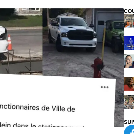
CO
SUI