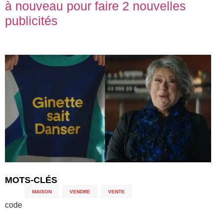
à nouveau pour faire 2 nouvelles
publicités
MOTS-CLÉS
MAISON
,
VENDRE
,
VENTE
code