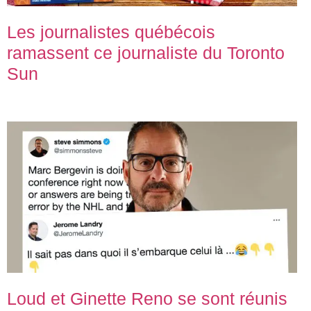
Les journalistes québécois
ramassent ce journaliste du Toronto
Sun
Loud et Ginette Reno se sont réunis