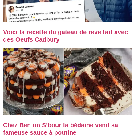
Voici la recette du gâteau de rêve fait avec
des Oeufs Cadbury
Chez Ben on S’bour la bédaine vend sa
fameuse sauce à poutine